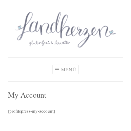
glutenfreie Rezepte
Zum
Zöliakie, glutenfreie Ernährung
& kreative Ideen
Inhalt
springen
MENÜ
My Account
[profilepress-my-account]