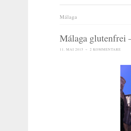
Málaga
Málaga glutenfrei 
11. MAI 2015
~
2 KOMMENTARE