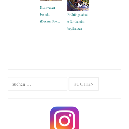
Korkvasen
basteln –
Frühlingsschal
iDesign Box...
e für daheim
bepflanzen
Suchen
nach: