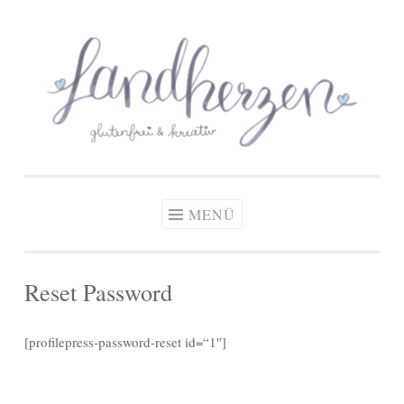
glutenfreie Rezepte
Zum
Zöliakie, glutenfreie Ernährung
& kreative Ideen
Inhalt
springen
MENÜ
Reset Password
[profilepress-password-reset id=“1″]