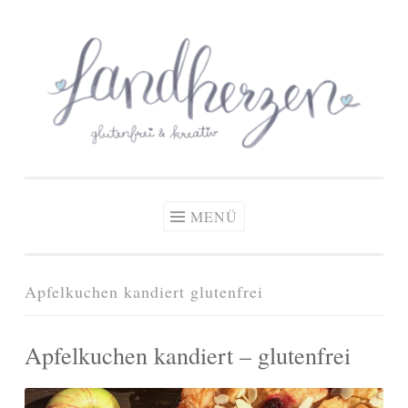
glutenfreie Rezepte
Zum
Zöliakie, glutenfreie Ernährung
& kreative Ideen
Inhalt
springen
MENÜ
Apfelkuchen kandiert glutenfrei
Apfelkuchen kandiert – glutenfrei