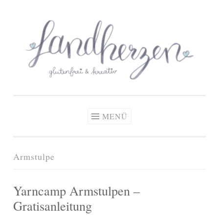
glutenfreie Rezepte
Zum
Zöliakie, glutenfreie Ernährung
& kreative Ideen
Inhalt
springen
MENÜ
Armstulpe
Yarncamp Armstulpen –
Gratisanleitung