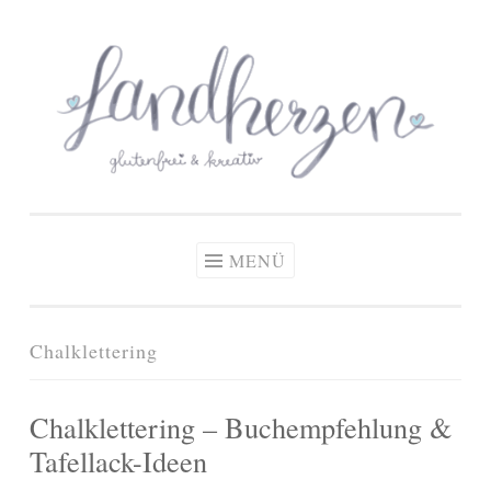
glutenfreie Rezepte
Zum
Zöliakie, glutenfreie Ernährung
& kreative Ideen
Inhalt
springen
MENÜ
Chalklettering
Chalklettering – Buchempfehlung &
Tafellack-Ideen