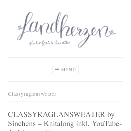
glutenfreie Rezepte
Zum
Zöliakie, glutenfreie Ernährung
& kreative Ideen
Inhalt
springen
MENÜ
Classyraglansweater
CLASSYRAGLANSWEATER by
Sinchens – Knitalong inkl. YouTube-