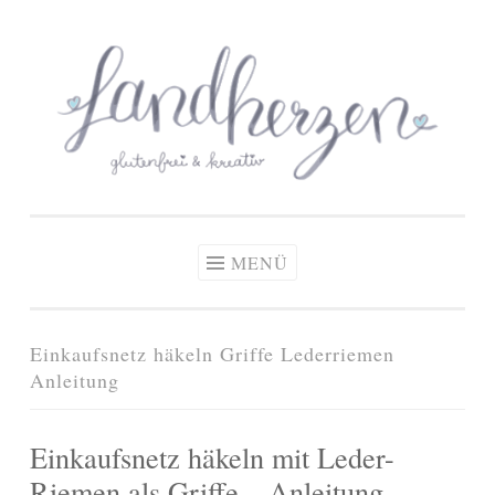
glutenfreie Rezepte
Zum
Zöliakie, glutenfreie Ernährung
& kreative Ideen
Inhalt
springen
MENÜ
Einkaufsnetz häkeln Griffe Lederriemen
Anleitung
Einkaufsnetz häkeln mit Leder-
Riemen als Griffe – Anleitung