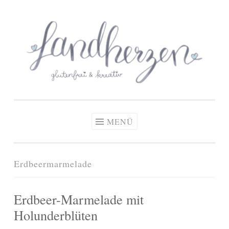
glutenfreie Rezepte
Zum
Zöliakie, glutenfreie Ernährung
& kreative Ideen
Inhalt
springen
MENÜ
Erdbeermarmelade
Erdbeer-Marmelade mit
Holunderblüten