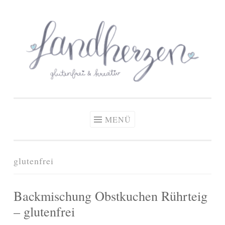
glutenfreie Rezepte
Zum
Zöliakie, glutenfreie Ernährung
& kreative Ideen
Inhalt
springen
MENÜ
glutenfrei
Backmischung Obstkuchen Rührteig
– glutenfrei