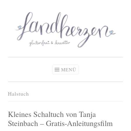
glutenfreie Rezepte
Zum
Zöliakie, glutenfreie Ernährung
& kreative Ideen
Inhalt
springen
MENÜ
Halstuch
Kleines Schaltuch von Tanja
Steinbach – Gratis-Anleitungsfilm