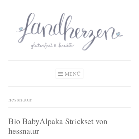
glutenfreie Rezepte
Zum
Zöliakie, glutenfreie Ernährung
& kreative Ideen
Inhalt
springen
MENÜ
hessnatur
Bio BabyAlpaka Strickset von
hessnatur