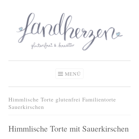
glutenfreie Rezepte
Zum
Zöliakie, glutenfreie Ernährung
& kreative Ideen
Inhalt
springen
MENÜ
Himmlische Torte glutenfrei Familientorte
Sauerkirschen
Himmlische Torte mit Sauerkirschen