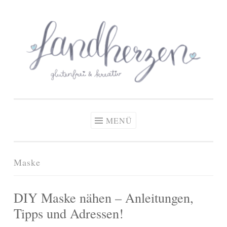
glutenfreie Rezepte
Zum
Zöliakie, glutenfreie Ernährung
& kreative Ideen
Inhalt
springen
MENÜ
Maske
DIY Maske nähen – Anleitungen,
Tipps und Adressen!