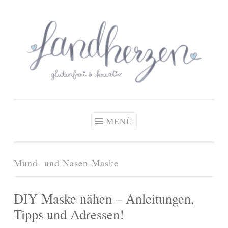
glutenfreie Rezepte
Zum
Zöliakie, glutenfreie Ernährung
& kreative Ideen
Inhalt
springen
MENÜ
Mund- und Nasen-Maske
DIY Maske nähen – Anleitungen,
Tipps und Adressen!