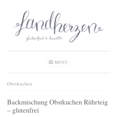
glutenfreie Rezepte
Zum
Zöliakie, glutenfreie Ernährung
& kreative Ideen
Inhalt
springen
MENÜ
Obstkuchen
Backmischung Obstkuchen Rührteig
– glutenfrei