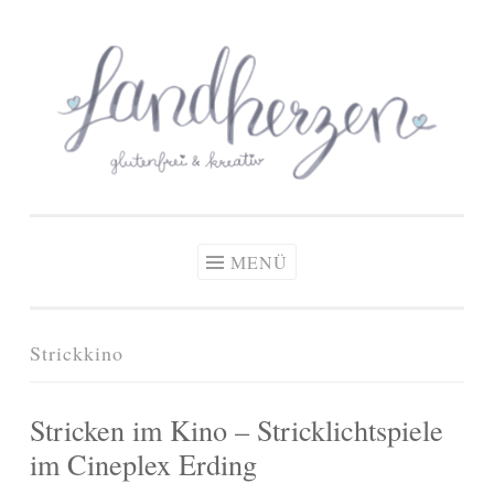
glutenfreie Rezepte
Zum
Zöliakie, glutenfreie Ernährung
& kreative Ideen
Inhalt
springen
MENÜ
Strickkino
Stricken im Kino – Stricklichtspiele
im Cineplex Erding