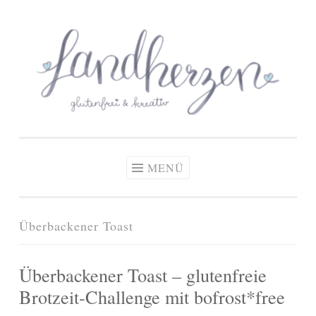
glutenfreie Rezepte
Zum
Zöliakie, glutenfreie Ernährung
& kreative Ideen
Inhalt
springen
MENÜ
Überbackener Toast
Überbackener Toast – glutenfreie
Brotzeit-Challenge mit bofrost*free