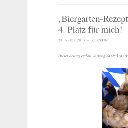
‚Biergarten-Rezept
4. Platz für mich!
28. APRIL 2015
~
KERSTIN
Dieser Beitrag enthält Werbung, da Marken erk