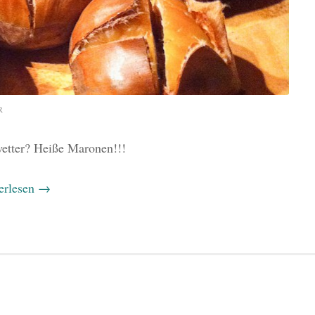
R
etter? Heiße Maronen!!!
erlesen
→