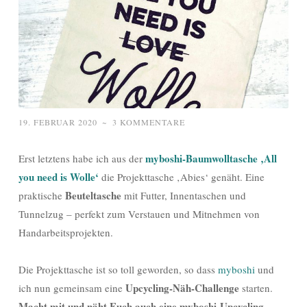
19. FEBRUAR 2020
~
3 KOMMENTARE
myboshi-Baumwolltasche ‚All
Erst letztens habe ich aus der
you need is Wolle‘
die Projekttasche ‚Abies‘ genäht. Eine
Beuteltasche
praktische
mit Futter, Innentaschen und
Tunnelzug – perfekt zum Verstauen und Mitnehmen von
Handarbeitsprojekten.
Die Projekttasche ist so toll geworden, so dass
myboshi
und
Upcycling-Näh-Challenge
ich nun gemeinsam eine
starten.
Macht mit und näht Euch auch eine myboshi-Upcycling-