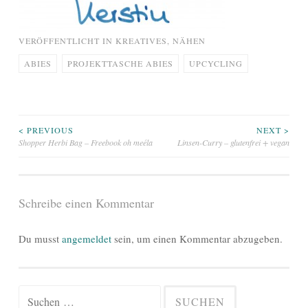
VERÖFFENTLICHT IN
KREATIVES
,
NÄHEN
ABIES
PROJEKTTASCHE ABIES
UPCYCLING
Beitragsnavigation
< PREVIOUS
NEXT >
Shopper Herbi Bag – Freebook oh meéla
Linsen-Curry – glutenfrei + vegan
Schreibe einen Kommentar
Du musst
angemeldet
sein, um einen Kommentar abzugeben.
Suchen