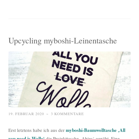
Upcycling myboshi-Leinentasche
19. FEBRUAR 2020
~
3 KOMMENTARE
myboshi-Baumwolltasche ‚All
Erst letztens habe ich aus der
you need is Wolle‘
die Projekttasche ‚Abies‘ genäht. Eine