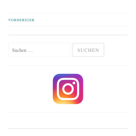
Beiträge-
VORHERIGER
Navigation
Suchen
nach: