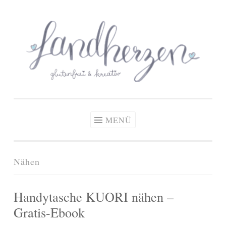
glutenfreie Rezepte
Zum
Zöliakie, glutenfreie Ernährung
& kreative Ideen
Inhalt
springen
MENÜ
Nähen
Handytasche KUORI nähen –
Gratis-Ebook