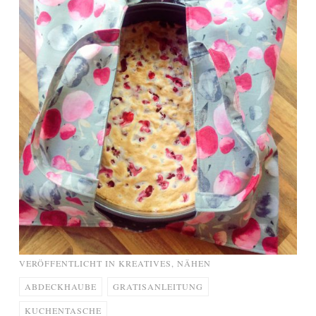
VERÖFFENTLICHT IN
KREATIVES
,
NÄHEN
ABDECKHAUBE
GRATISANLEITUNG
KUCHENTASCHE