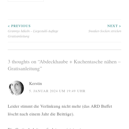
Beitragsnavigation
< PREVIOUS
NEXT >
Grannys häkeln – Liegestuhl-Auflage
Sneaker-Socken stricken
Gratisanleitung
3 thoughts on “
Abdeckhaube + Kuchentasche nähen –
Gratisanleitung
”
Kerstin
5. JANUAR 2024 UM 19:49 UHR
Leider stimmt die Verlinkung nicht mehr (das ARD Buffet
löscht nach einem Jahr die Beiträge).