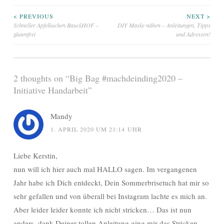
Beitragsnavigation
< PREVIOUS
NEXT >
Schneller Apfelkuchen BauckHOF –
DIY Maske nähen – Anleitungen, Tipps
glutenfrei
und Adressen!
2 thoughts on “
Big Bag #machdeinding2020 –
Initiative Handarbeit
”
Mandy
1. APRIL 2020 UM 21:14 UHR
Liebe Kerstin,
nun will ich hier auch mal HALLO sagen. Im vergangenen
Jahr habe ich Dich entdeckt, Dein Sommerbrisetuch hat mir so
sehr gefallen und von überall bei Instagram lachte es mich an.
Aber leider leider konnte ich nicht stricken… Das ist nun
anders, dank Deiner tollen Anleitung ging mir das Stricken