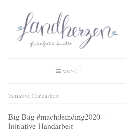
glutenfreie Rezepte
Zum
Zöliakie, glutenfreie Ernährung
& kreative Ideen
Inhalt
springen
MENÜ
Initiative Handarbeit
Big Bag #machdeinding2020 –
Initiative Handarbeit