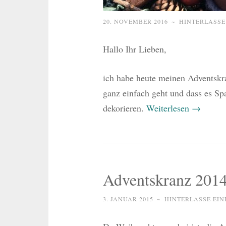
20. NOVEMBER 2016
~
HINTERLASSE
Hallo Ihr Lieben,
ich habe heute meinen Adventskr
ganz einfach geht und dass es Sp
dekorieren.
Weiterlesen
→
Adventskranz 201
3. JANUAR 2015
~
HINTERLASSE EI