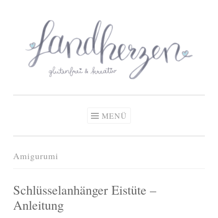
glutenfreie Rezepte
Zum
Zöliakie, glutenfreie Ernährung
& kreative Ideen
Inhalt
springen
MENÜ
Amigurumi
Schlüsselanhänger Eistüte –
Anleitung