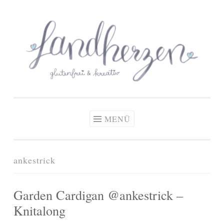
glutenfreie Rezepte
Zum
Zöliakie, glutenfreie Ernährung
& kreative Ideen
Inhalt
springen
MENÜ
ankestrick
Garden Cardigan @ankestrick –
Knitalong