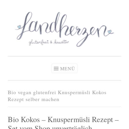
glutenfreie Rezepte
Zum
Zöliakie, glutenfreie Ernährung
& kreative Ideen
Inhalt
springen
MENÜ
Bio vegan glutenfrei Knuspermüsli Kokos
Rezept selber machen
Bio Kokos – Knuspermüsli Rezept –
Set vom Shop unverträglich –