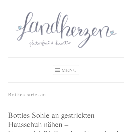
glutenfreie Rezepte
Zum
Zöliakie, glutenfreie Ernährung
& kreative Ideen
Inhalt
springen
MENÜ
Botties stricken
Botties Sohle an gestrickten
Hausschuh nähen –