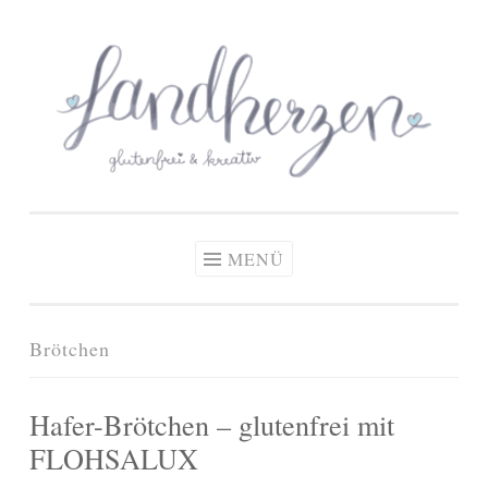
glutenfreie Rezepte
Zum
Zöliakie, glutenfreie Ernährung
& kreative Ideen
Inhalt
springen
MENÜ
Brötchen
Hafer-Brötchen – glutenfrei mit
FLOHSALUX