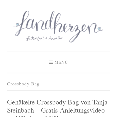
glutenfreie Rezepte
Zum
Zöliakie, glutenfreie Ernährung
& kreative Ideen
Inhalt
springen
MENÜ
Crossbody Bag
Gehäkelte Crossbody Bag von Tanja
Steinbach – Gratis-Anleitungsvideo