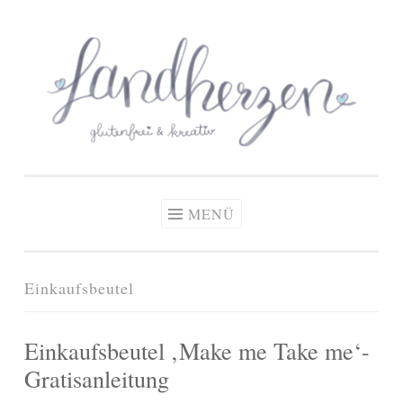
glutenfreie Rezepte
Zum
Zöliakie, glutenfreie Ernährung
& kreative Ideen
Inhalt
springen
MENÜ
Einkaufsbeutel
Einkaufsbeutel ‚Make me Take me‘-
Gratisanleitung