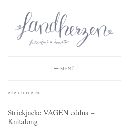
glutenfreie Rezepte
Zum
Zöliakie, glutenfreie Ernährung
& kreative Ideen
Inhalt
springen
MENÜ
ellen furderer
Strickjacke VAGEN eddna –
Knitalong