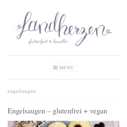
glutenfreie Rezepte
Zum
Zöliakie, glutenfreie Ernährung
& kreative Ideen
Inhalt
springen
MENÜ
engelsaugen
Engelsaugen – glutenfrei + vegan