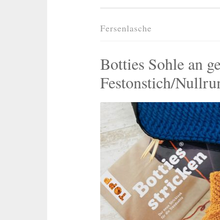
Fersenlasche
Botties Sohle an g
Festonstich/Nullru