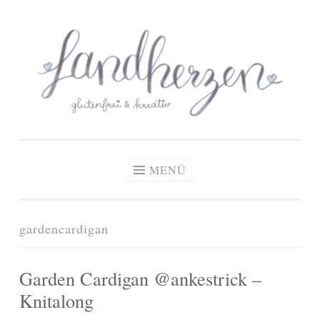
glutenfreie Rezepte
Zum
Zöliakie, glutenfreie Ernährung
& kreative Ideen
Inhalt
springen
MENÜ
gardencardigan
Garden Cardigan @ankestrick –
Knitalong