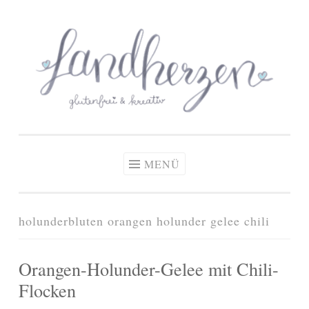
glutenfreie Rezepte
Zum
Zöliakie, glutenfreie Ernährung
& kreative Ideen
Inhalt
springen
MENÜ
holunderbluten orangen holunder gelee chili
Orangen-Holunder-Gelee mit Chili-
Flocken