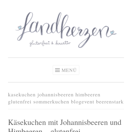
glutenfreie Rezepte
Zum
Zöliakie, glutenfreie Ernährung
& kreative Ideen
Inhalt
springen
MENÜ
kasekuchen johannisbeeren himbeeren
glutenfrei sommerkuchen blogevent beerenstark
Käsekuchen mit Johannisbeeren und
Himbeeren – glutenfrei