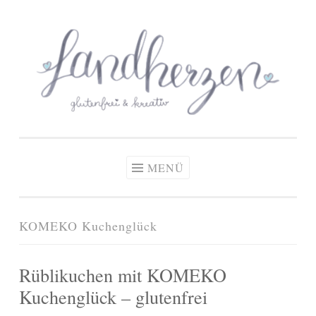
glutenfreie Rezepte
Zum
Zöliakie, glutenfreie Ernährung
& kreative Ideen
Inhalt
springen
MENÜ
KOMEKO Kuchenglück
Rüblikuchen mit KOMEKO
Kuchenglück – glutenfrei