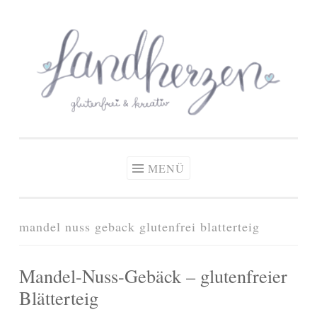
glutenfreie Rezepte
Zum
Zöliakie, glutenfreie Ernährung
& kreative Ideen
Inhalt
springen
MENÜ
mandel nuss geback glutenfrei blatterteig
Mandel-Nuss-Gebäck – glutenfreier
Blätterteig