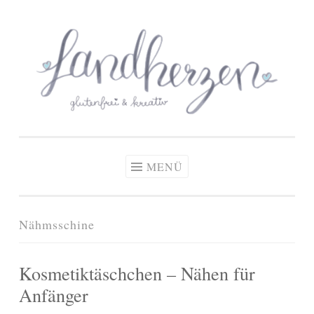
glutenfreie Rezepte
Zum
Zöliakie, glutenfreie Ernährung
& kreative Ideen
Inhalt
springen
MENÜ
Nähmsschine
Kosmetiktäschchen – Nähen für
Anfänger