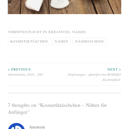
VERÖFFENTLICHT IN
KREATIVES
,
NÄHEN
KOSMETIKTÄSCHEN
NÄHEN
NÄHMSSCHINE
Beitragsnavigation
< PREVIOUS
NEXT >
Adventskranz 2018 – DIY
Engelsaugen – glutenfrei mit KOMEKO
‚Kuchenglück‘
7 thoughts on “
Kosmetiktäschchen – Nähen für
Anfänger
”
Anonym