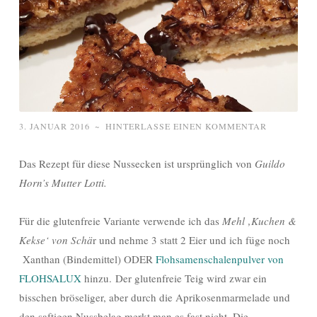
3. JANUAR 2016
~
HINTERLASSE EINEN KOMMENTAR
Das Rezept für diese Nussecken ist ursprünglich von
Guildo
Horn’s Mutter Lotti.
Für die glutenfreie Variante verwende ich das
Mehl ‚Kuchen &
Kekse‘ von Schä
r und nehme 3 statt 2 Eier und ich füge noch
Xanthan (Bindemittel) ODER
Flohsamenschalenpulver von
FLOHSALUX
hinzu. Der glutenfreie Teig wird zwar ein
bisschen bröseliger, aber durch die Aprikosenmarmelade und
den saftigen Nussbelag merkt man es fast nicht. Die