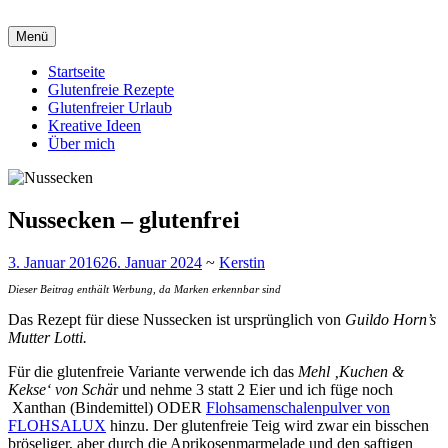
Zum
Inhalt
Zöliakie, glutenfreie Ernährung
Menü
glutenfreie Rezepte & kreative
springen
Startseite
Ideen
Glutenfreie Rezepte
Glutenfreier Urlaub
Kreative Ideen
Über mich
Nussecken – glutenfrei
3. Januar 2016
26. Januar 2024
~
Kerstin
Dieser Beitrag enthält Werbung, da Marken erkennbar sind
Das Rezept für diese Nussecken ist ursprünglich von
Guildo Horn’s
Mutter Lotti.
Für die glutenfreie Variante verwende ich das
Mehl ‚Kuchen &
Kekse‘ von Schä
r und nehme 3 statt 2 Eier und ich füge noch
Xanthan (Bindemittel) ODER
Flohsamenschalenpulver von
FLOHSALUX
hinzu. Der glutenfreie Teig wird zwar ein bisschen
bröseliger, aber durch die Aprikosenmarmelade und den saftigen