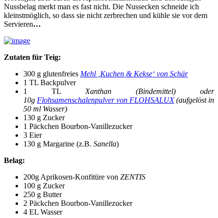
Nussbelag merkt man es fast nicht. Die Nussecken schneide ich
kleinstmöglich, so dass sie nicht zerbrechen und kühle sie vor dem
Servieren
…
Zutaten für Teig:
300 g glutenfreies
Mehl ‚Kuchen & Kekse‘ von Schär
1 TL Backpulver
1 TL
Xanthan (Bindemittel) oder
10g
Flohsamenschalenpulver von FLOHSALUX
(aufgelöst in
50 ml Wasser)
130 g Zucker
1 Päckchen Bourbon-Vanillezucker
3 Eier
130 g Margarine (z.B.
Sanella
)
Belag:
200g Aprikosen-Konfitüre von
ZENTIS
100 g Zucker
250 g Butter
2 Päckchen Bourbon-Vanillezucker
4 EL Wasser