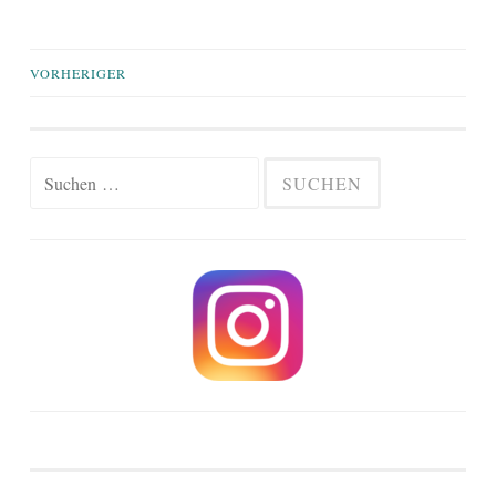
Beiträge-
VORHERIGER
Navigation
Suchen
nach: