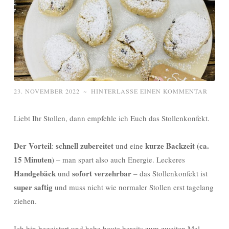
23. NOVEMBER 2022
~
HINTERLASSE EINEN KOMMENTAR
Liebt Ihr Stollen, dann empfehle ich Euch das Stollenkonfekt.
Der Vorteil
schnell zubereitet
kurze Backzeit (ca.
:
und eine
15 Minuten
) – man spart also auch Energie. Leckeres
Handgebäck
sofort verzehrbar
und
– das Stollenkonfekt ist
super saftig
und muss nicht wie normaler Stollen erst tagelang
ziehen.
Ich bin begeistert und habe heute bereits zum zweiten Mal