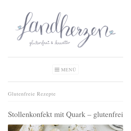
glutenfreie Rezepte
Zum
Zöliakie, glutenfreie Ernährung
& kreative Ideen
Inhalt
springen
MENÜ
Glutenfreie Rezepte
Stollenkonfekt mit Quark – glutenfrei