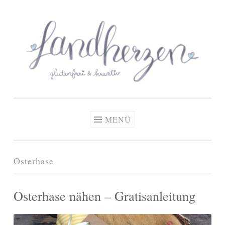
glutenfreie Rezepte
Zum
Zöliakie, glutenfreie Ernährung
& kreative Ideen
Inhalt
springen
MENÜ
Osterhase
Osterhase nähen – Gratisanleitung