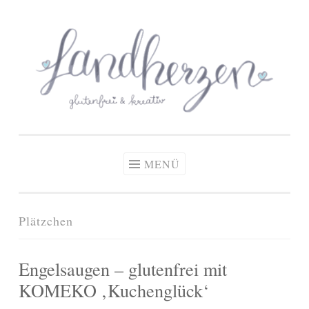
glutenfreie Rezepte
Zum
Zöliakie, glutenfreie Ernährung
& kreative Ideen
Inhalt
springen
MENÜ
Plätzchen
Engelsaugen – glutenfrei mit
KOMEKO ‚Kuchenglück‘